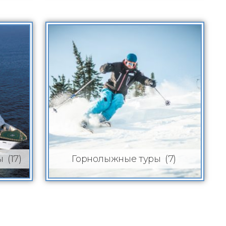
(17)
(7)
зы
Горнолыжные туры