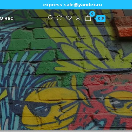
express-sale@yandex.ru
0
О нас
0 ₽