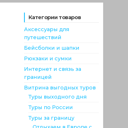
Категории товаров
Аксессуары для
путешествий
Бейсболки и шапки
Рюкзаки и сумки
Интернет и связь за
границей
Витрина выгодных туров
Туры выходного дня
Туры по России
Туры за границу
Отдыхаем в Европе с