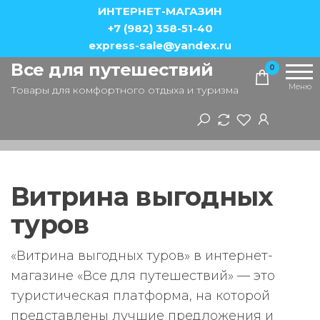
Перейти
ИНТЕРНЕТ-МАГАЗИН
к
+7 (982) 358-51-40
express-sale@yandex.ru
содержимому
Все для путешествий
0
Меню
Товары для комфортного отдыха и туризма
Витрина выгодных
туров
«Витрина выгодных туров» в интернет-
магазине «Все для путешествий» — это
туристическая платформа, на которой
представлены лучшие предложения и