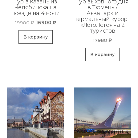
Тур в Казань из
Тур выходного дня
Челябинска на
в Тюмень /
поезде на 4 ночи
Аквапарк и
термальный курорт
Первоначальная
Текущая
19900
₽
16900
₽
«ЛетоЛето» на 2
цена
цена:
туристов
составляла
16900 ₽.
В корзину
17980
₽
19900 ₽.
В корзину