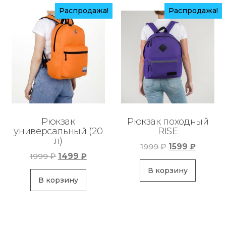
Распродажа!
Распродажа!
Рюкзак
Рюкзак походный
универсальный (20
RISE
л)
Первоначаль
Текуща
1999
₽
1599
₽
Первоначальная
Текущая
1999
₽
1499
₽
цена
цена:
цена
цена:
составляла
1599 ₽.
В корзину
составляла
1499 ₽.
В корзину
1999 ₽.
1999 ₽.