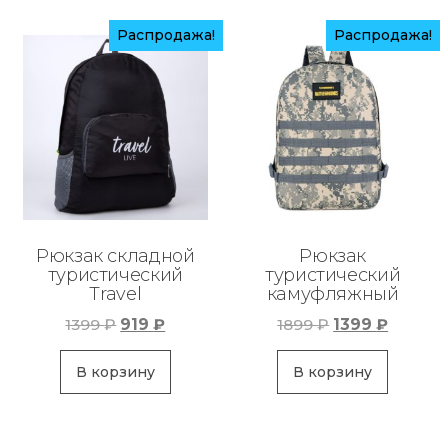
Распродажа!
Распродажа!
Рюкзак складной
Рюкзак
туристический
туристический
Travel
камуфляжный
Первоначальная
Текущая
Первоначаль
Текуща
1399
₽
919
₽
1899
₽
1399
₽
цена
цена:
цена
цена:
составляла
919 ₽.
составляла
1399 ₽.
В корзину
В корзину
1399 ₽.
1899 ₽.