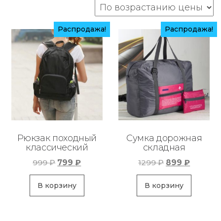
возрастанию
Распродажа!
Распродажа!
Рюкзак походный
Сумка дорожная
классический
складная
Первоначальная
Текущая
Первоначаль
Текуща
999
₽
799
₽
1299
₽
899
₽
цена
цена:
цена
цена:
составляла
799 ₽.
составляла
899 ₽.
В корзину
В корзину
999 ₽.
1299 ₽.