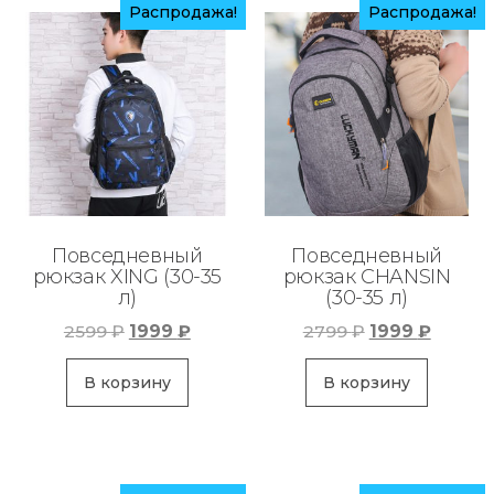
Распродажа!
Распродажа!
Повседневный
Повседневный
рюкзак XING (30-35
рюкзак CHANSIN
л)
(30-35 л)
Первоначальная
Текущая
Первоначаль
Текущ
2599
₽
1999
₽
2799
₽
1999
₽
цена
цена:
цена
цена:
составляла
1999 ₽.
составляла
1999 ₽.
В корзину
В корзину
2599 ₽.
2799 ₽.