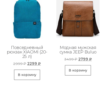
Повседневный
Модная мужская
рюкзак XIAOMI (20-
сумка JEEP Buluo
25 л)
Первоначаль
Текущ
3499
₽
2799
₽
Первоначальная
Текущая
2999
₽
2299
₽
цена
цена:
цена
цена:
составляла
2799 ₽
В корзину
составляла
2299 ₽.
В корзину
3499 ₽.
2999 ₽.