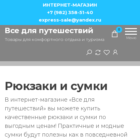
Перейти
ИНТЕРНЕТ-МАГАЗИН
к
+7 (982) 358-51-40
express-sale@yandex.ru
содержимому
Все для путешествий
0
Меню
Товары для комфортного отдыха и туризма
Рюкзаки и сумки
В интернет-магазине «Все для
путешествий» вы можете купить
качественные рюкзаки и сумки по
выгодным ценам! Практичные и модные
сумки будут полезны как в повседневной