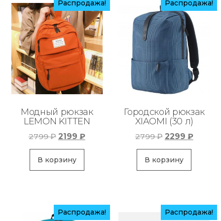
Распродажа!
Распродажа!
Модный рюкзак
Городской рюкзак
LEMON KITTEN
XIAOMI (30 л)
Первоначальная
Текущая
Первоначаль
Текущ
2799
₽
2199
₽
2799
₽
2299
₽
цена
цена:
цена
цена:
составляла
2199 ₽.
составляла
2299 ₽
В корзину
В корзину
2799 ₽.
2799 ₽.
Распродажа!
Распродажа!