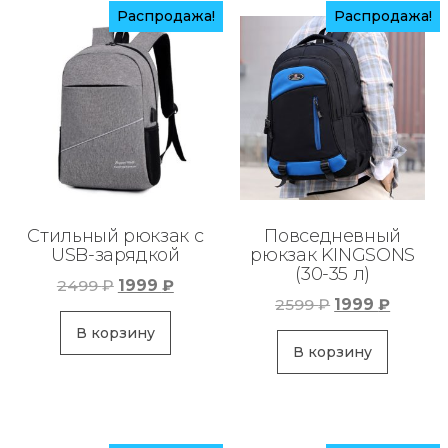
Распродажа!
Распродажа!
Стильный рюкзак с
Повседневный
USB-зарядкой
рюкзак KINGSONS
(30-35 л)
Первоначальная
Текущая
2499
₽
1999
₽
Первоначаль
Текущ
2599
₽
1999
₽
цена
цена:
цена
цена:
составляла
1999 ₽.
В корзину
составляла
1999 ₽.
В корзину
2499 ₽.
2599 ₽.