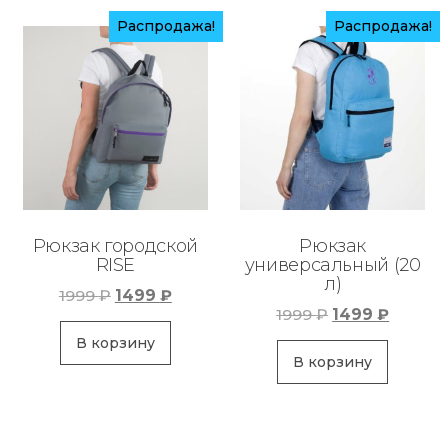
Распродажа!
Распродажа!
Рюкзак городской
Рюкзак
RISE
универсальный (20
л)
Первоначальная
Текущая
1999
₽
1499
₽
Первоначаль
Текуща
1999
₽
1499
₽
цена
цена:
цена
цена:
составляла
1499 ₽.
В корзину
составляла
1499 ₽.
В корзину
1999 ₽.
1999 ₽.