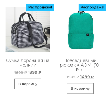
Распродажа!
Распродажа!
Сумка дорожная на
Повседневный
молнии
рюкзак XIAOMI (10-
15 л)
Первоначальная
Текущая
1899
₽
1399
₽
Первоначаль
Текуща
1999
₽
1499
₽
цена
цена:
цена
цена:
составляла
1399 ₽.
В корзину
составляла
1499 ₽.
В корзину
1899 ₽.
1999 ₽.