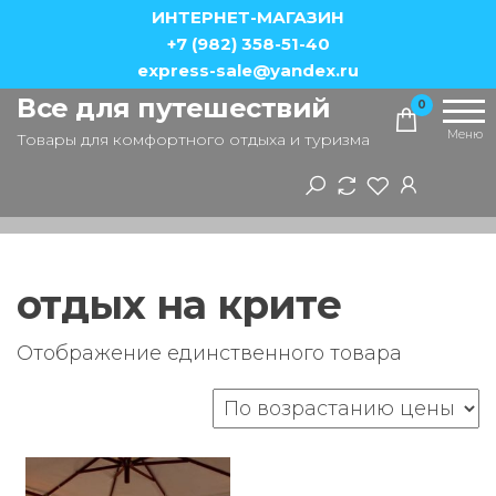
Перейти
ИНТЕРНЕТ-МАГАЗИН
к
+7 (982) 358-51-40
express-sale@yandex.ru
содержимому
Все для путешествий
0
Меню
Товары для комфортного отдыха и туризма
отдых на крите
Отображение единственного товара