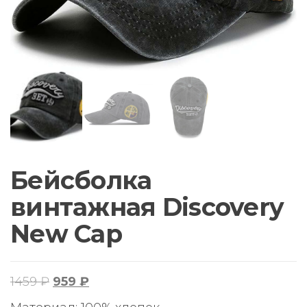
Бейсболка
винтажная Discovery
New Cap
Первоначальная
Текущая
1459
₽
959
₽
цена
цена: