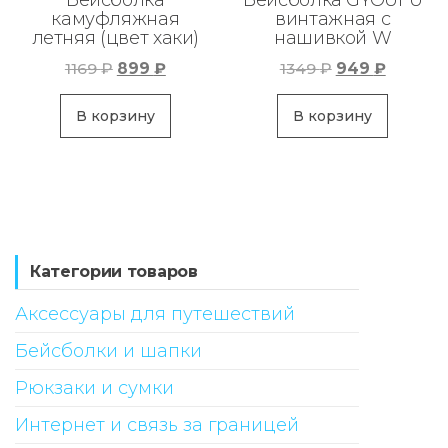
Бейсболка
Бейсболка GYOUFU
камуфляжная
винтажная с
летняя (цвет хаки)
нашивкой W
Первоначальная
Текущая
Первоначаль
Текуща
1169
₽
899
₽
1349
₽
949
₽
цена
цена:
цена
цена:
составляла
899 ₽.
составляла
949 ₽.
В корзину
В корзину
1169 ₽.
1349 ₽.
Категории товаров
Аксессуары для путешествий
Бейсболки и шапки
Рюкзаки и сумки
Интернет и связь за границей