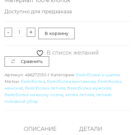
Материал: 100% хлопок.
составляла
959 ₽.
Доступно для предзаказа
1459 ₽.
Количество
-
+
В корзину
товара
Бейсболка
В список желаний
винтажная
Сравнить
Discovery
New
Артикул:
466272130-1
Категория:
Бейсболки и шапки
Метки:
бейсболка
,
бейсболка винтажная
,
бейсболка
Cap
женская
,
бейсболка летняя
,
бейсболка мужская
,
бейсболка на весну-осень
,
кепка летняя
,
летний
головной убор
ОПИСАНИЕ
ДЕТАЛИ