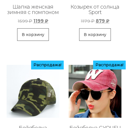
Шапка женская
Козырек от солнца
зимняя с помпоном
Sport
Первоначальная
Текущая
Первоначаль
Текуща
1599
₽
1199
₽
1179
₽
879
₽
цена
цена:
цена
цена:
составляла
1199 ₽.
составляла
879 ₽.
В корзину
В корзину
1599 ₽.
1179 ₽.
Распродажа!
Распродажа!