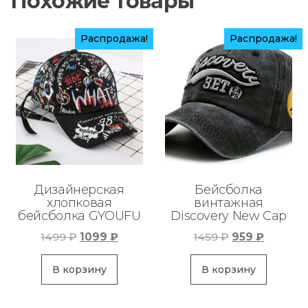
Похожие товары
Распродажа!
Распродажа!
Дизайнерская
Бейсболка
хлопковая
винтажная
бейсболка GYOUFU
Discovery New Cap
Первоначальная
Текущая
Первоначаль
Текуща
1499
₽
1099
₽
1459
₽
959
₽
цена
цена:
цена
цена:
составляла
1099 ₽.
составляла
959 ₽.
В корзину
В корзину
1499 ₽.
1459 ₽.