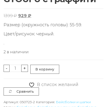
Первоначальная
Текущая
1399
₽
929
₽
цена
цена:
Размер (окружность головы): 55-59.
составляла
929 ₽.
Цвет/рисунок: черный.
1399 ₽.
.
2 в наличии
Количество
-
+
В корзину
товара
Дизайнерская
В список желаний
хлопковая
Сравнить
бейсболка
GYOUFU
Артикул:
050723-2
Категория:
Бейсболки и шапки