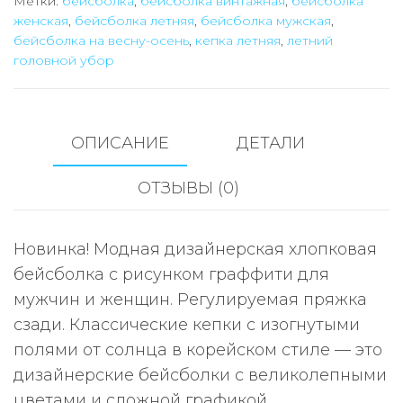
Метки:
бейсболка
,
бейсболка винтажная
,
бейсболка
с
женская
,
бейсболка летняя
,
бейсболка мужская
,
граффити
бейсболка на весну-осень
,
кепка летняя
,
летний
головной убор
ОПИСАНИЕ
ДЕТАЛИ
ОТЗЫВЫ (0)
Новинка! Модная дизайнерская хлопковая
бейсболка с рисунком граффити для
мужчин и женщин. Регулируемая пряжка
сзади. Классические кепки с изогнутыми
полями от солнца в корейском стиле — это
дизайнерские бейсболки с великолепными
цветами и сложной графикой,