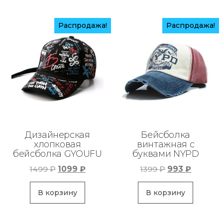
Распродажа!
Распродажа!
Дизайнерская
Бейсболка
хлопковая
винтажная с
бейсболка GYOUFU
буквами NYPD
Первоначальная
Текущая
Первоначаль
Текуща
1499
₽
1099
₽
1399
₽
993
₽
цена
цена:
цена
цена:
составляла
1099 ₽.
составляла
993 ₽.
В корзину
В корзину
1499 ₽.
1399 ₽.