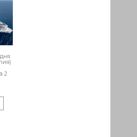
 дня
лия)
а 2