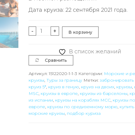
Дата круиза: 22 сентября 2021 года.
Количество
-
+
В корзину
товара
Круиз
В список желаний
5*
Сравнить
на
3
Артикул:
15122020-1-1-3
Категории:
Морские и р
круизы
,
Туры за границу
Метки:
забронировать 
дня
круиз 5*
,
круиз в геную
,
круиз на двоих
,
круизы
,
из
MSC
,
круизы в европе
,
круизы из барселоны
,
кр
Барселоны
из испании
,
круизы на кораблях МСС
,
круизы п
(Испания)
европе
,
круизы по средиземному морю
,
купить
морские круизы
,
подбор куриза
в
Геную
(Италия)