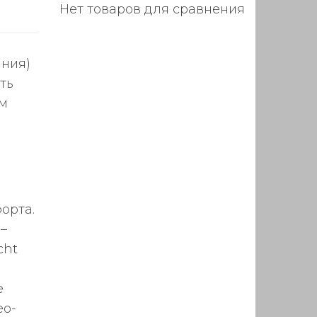
Нет товаров для сравнения
ания)
ть
ом
орта.
–
cht
е
ео-