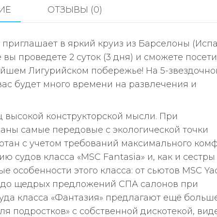
на
ИЕ
ОТЗЫВЫ (0)
2
туристов
 приглашает в яркий круиз из Барселоны (Исп
е вы проведете 2 суток (3 дня) и сможете посети
ейшем Лигурийском побережье! На 5-звездочн
вас будет много времени на развлечения и
ец высокой конструкторской мысли. При
аны самые передовые с экологической точки
ботан с учетом требований максимального комф
 судов класса «MSC Fantasia» и, как и сестры 
е особенности этого класса: от сьютов MSC Ya
 до щедрых предложений СПА салонов при
суда класса «Фантазия» предлагают ещё больш
ля подростков» с собственной дискотекой, вид