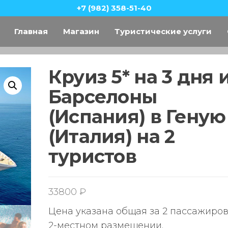
+7 (982) 358-51-40
Главная
Магазин
Туристические услуги
Круиз 5* на 3 дня 
Барселоны
(Испания) в Геную
(Италия) на 2
туристов
33800
₽
Цена указана общая за 2 пассажиро
2-местном размещении.