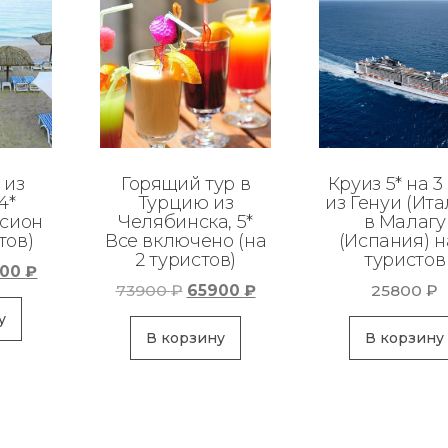
 из
Горящий тур в
Круиз 5* на 3
4*
Турцию из
из Генуи (Ита
сион
Челябинска, 5*
в Малагу
тов)
Все включено (на
(Испания) н
2 туристов)
туристов
воначальная
Текущая
800
₽
Первоначальная
Текущая
73900
₽
65900
₽
25800
₽
а
цена:
цена
цена:
тавляла
93800 ₽.
у
составляла
65900 ₽.
В корзину
В корзину
00 ₽.
73900 ₽.