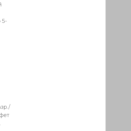
й
а
 5-
зр./
уфет
.