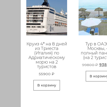
Круиз 4* на 8 дней
Тур в ОАЭ
из Триеста
Москвы, 
(Италия) по
полный пан
Адриатическому
(на 2 турис
морю на 2
Пер
99800
₽
93
туристов
цен
55900
₽
сос
В корзин
998
В корзину