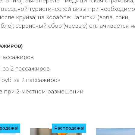
ланию): авиаперелет; медицинская страховка;
 въездной туристической визы при необходимо
сле круиза; на корабле: напитки (вода, соки,
бле); сервисный сбор (чаевые) оплачивается н
САЖИРОВ)
2 пассажиров
. за 2 пассажиров
руб. за 2 пассажиров
в при 2-местном размещении.
родажа!
Распродажа!