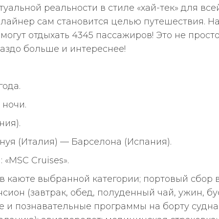
туальной реальности в стиле «хай-тек» для все
о, лайнер сам становится целью путешествия. Н
могут отдыхать 4345 пассажиров! Это не просто
раздо больше и интереснее!
года.
 ночи.
ния).
нуя (Италия) — Барселона (Испания).
: «MSC Cruises».
в каюте выбранной категории; портовый сбор в
ансион (завтрак, обед, полуденный чай, ужин, б
е и познавательные программы на борту судна