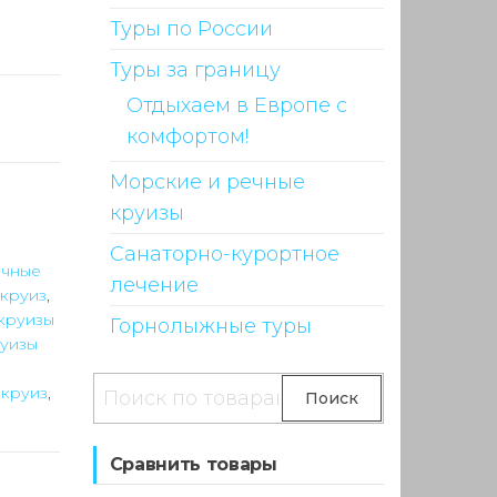
Туры по России
Туры за границу
Отдыхаем в Европе с
комфортом!
Морские и речные
круизы
Санаторно-курортное
ечные
лечение
круиз
,
круизы
Горнолыжные туры
уизы
о
Искать:
 круиз
,
Поиск
Сравнить товары