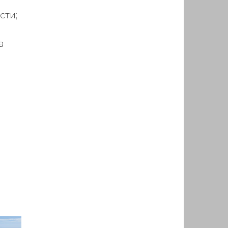
сти;
а