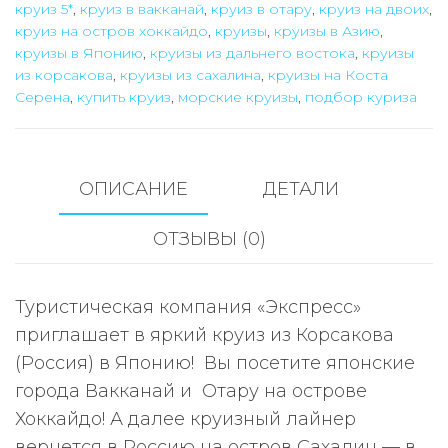
круиз 5*
,
круиз в вакканай
,
круиз в отару
,
круиз на двоих
,
из
круиз на остров хоккайдо
,
круизы
,
круизы в Азию
,
Корсакова
круизы в Японию
,
круизы из дальнего востока
,
круизы
в
из корсакова
,
круизы из сахалина
,
круизы на Коста
Серена
,
купить круиз
,
морские круизы
,
подбор куриза
Вакканай
и
Отару
(Япония)
ОПИСАНИЕ
ДЕТАЛИ
на
ОТЗЫВЫ (0)
2
туристов
Туристическая компания «Экспресс»
приглашает в яркий круиз из Корсакова
(Россия) в Японию! Вы посетите японские
города Вакканай и Отару на острове
Хоккайдо! А далее круизный лайнер
вернется в Россию на остров Сахалин — в