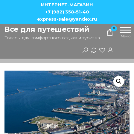
Перейти
ИНТЕРНЕТ-МАГАЗИН
к
+7 (982) 358-51-40
express-sale@yandex.ru
содержимому
Все для путешествий
0
Меню
Товары для комфортного отдыха и туризма