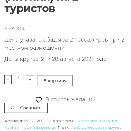
туристов
67800
₽
Цена указана общая за 2 пассажиров при 2-
местном размещении.
Даты круиза: 21 и 28 августа 2021 года.
Количество
-
+
В корзину
товара
Круиз
В список желаний
5*
Сравнить
на
4
Артикул:
15122020-1-2-1
Категории:
Морские и речные
круизы
,
Туры за границу
Метки:
забронировать круиз
,
дня