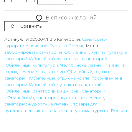
товара
Путевка
В список желаний
с
Сравнить
лечением
на
Артикул:
19102020-711215
Категории:
Санаторно-
курортное лечение
,
Туры по России
Метки:
12
забронировать санаторий Юбилейный
,
купить путевку в
дней
санаторий Юбилейный
,
купить тур в санаторий
в
Юбилейный
,
купить тур в Челябинске
,
летний и зимний
санаторий
отдых
,
лечение в санатории Юбилейный
,
отдых в
санатории Юбилейный
,
отдых на урале
,
проживание в
"Юбилейный"
санатории Юбилейный
,
путевки в санаторий
(Башкирия)
Юбилейный
,
санатории Башкирии
,
Санаторий
на
«Юбилейный»
,
санаторно-курортное лечение
,
2
санаторно-курортные путевки
,
товары для
путешественников
,
товары для туризма
,
туры по России
туристов