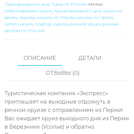
Туры выходного дня
,
Туры по России
Метки:
из
забронировать круиз
,
Круиз выходного дня
,
круиз на
Перми
двоих
,
круизы
,
круизы из Перми
,
круизы по Уралу
,
на
купить круиз
,
подбор куриза
,
речной круиз
,
речные
3
круизы по России
дня
ОПИСАНИЕ
ДЕТАЛИ
ОТЗЫВЫ (0)
Туристическая компания «Экспресс»
приглашает на выходные отдохнуть в
речном круизе с отправлением из Перми!
Вас ожидает круиз выходного дня из Перми
в Березники (Усолье) и обратно.