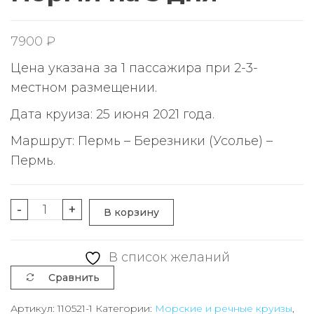
7900
₽
Цена указана за 1 пассажира при 2-3-
местном размещении.
Дата круиза: 25 июня 2021 года.
Маршрут: Пермь – Березники (Усолье) –
Пермь.
Количество
-
+
В корзину
товара
Речной
В список желаний
круиз
Сравнить
выходного
дня
Артикул:
110521-1
Категории:
Морские и речные круизы
,