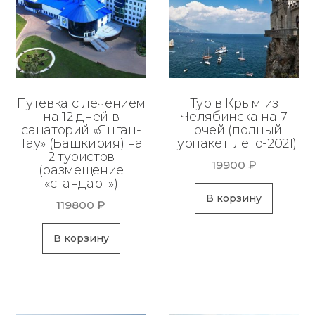
Путевка с лечением
Тур в Крым из
на 12 дней в
Челябинска на 7
санаторий «Янган-
ночей (полный
Тау» (Башкирия) на
турпакет: лето-2021)
2 туристов
19900
₽
(размещение
«стандарт»)
В корзину
119800
₽
В корзину