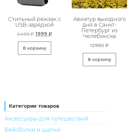
Стильный рюкзак с
Авиатур выходного
USB-зарядкой
дня в Санкт-
Петербург из
Первоначальная
Текущая
2499
₽
1999
₽
Челябинска
цена
цена:
12990
₽
составляла
1999 ₽.
В корзину
2499 ₽.
В корзину
Категории товаров
Аксессуары для путешествий
Бейсболки и шапки