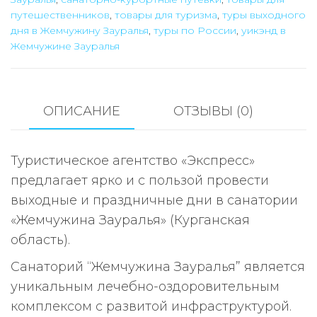
туриста
путешественников
,
товары для туризма
,
туры выходного
дня в Жемчужину Зауралья
,
туры по России
,
уикэнд в
(с
Жемчужине Зауралья
подселением)
ОПИСАНИЕ
ОТЗЫВЫ (0)
Туристическое агентство «Экспресс»
предлагает ярко и с пользой провести
выходные и праздничные дни в санатории
«Жемчужина Зауралья» (Курганская
область).
Санаторий “Жемчужина Зауралья” является
уникальным лечебно-оздоровительным
комплексом с развитой инфраструктурой.