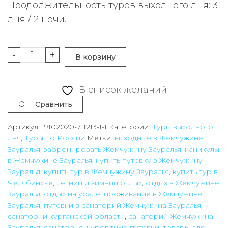
Продолжительность туров выходного дня: 3
дня / 2 ночи.
Количество
-
+
В корзину
товара
Тур
В список желаний
выходного
Сравнить
дня
в
Артикул:
19102020-711213-1-1
Категории:
Туры выходного
дня
,
Туры по России
Метки:
выходные в Жемчужине
санаторий
Зауралья
,
забронировать Жемчужину Зауралья
,
каникулы
"Жемчужина
в Жемчужине Зауралья
,
купить путевку в Жемчужину
Зауралья"
Зауралья
,
купить тур в Жемчужину Зауралья
,
купить тур в
(Курганская
Челябинске
,
летний и зимний отдых
,
отдых в Жемчужине
Зауралья
,
отдых на урале
,
проживание в Жемчужине
область)
Зауралья
,
путевки в санаторий Жемчужина Зауралья
,
на
санатории курганской области
,
санаторий Жемчужина
1
Зауралья
,
санаторно-курортные путевки
,
товары для