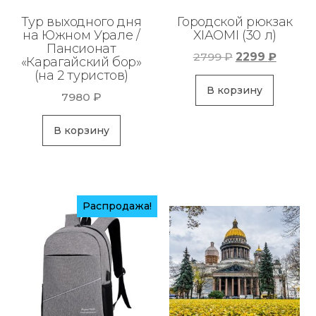
Тур выходного дня
Городской рюкзак
на Южном Урале /
XIAOMI (30 л)
Пансионат
Первоначаль
Текущ
2799
₽
2299
₽
«Карагайский бор»
цена
цена:
(на 2 туристов)
составляла
2299 ₽
В корзину
7980
₽
2799 ₽.
В корзину
Распродажа!