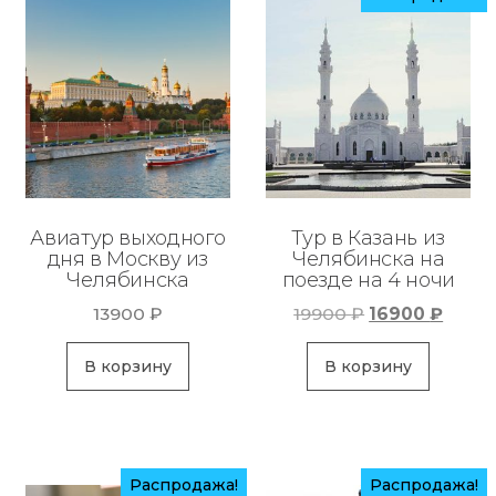
Авиатур выходного
Тур в Казань из
дня в Москву из
Челябинска на
Челябинска
поезде на 4 ночи
Первоначаль
Теку
13900
₽
19900
₽
16900
₽
цена
цена:
составляла
16900
В корзину
В корзину
19900 ₽.
Распродажа!
Распродажа!