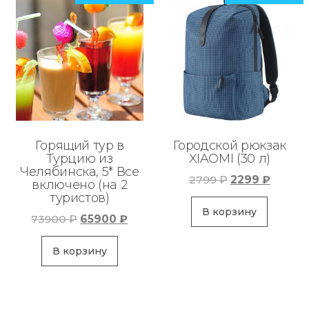
Горящий тур в
Городской рюкзак
Турцию из
XIAOMI (30 л)
Челябинска, 5* Все
Первоначаль
Текущ
2799
₽
2299
₽
включено (на 2
цена
цена:
туристов)
составляла
2299 ₽
В корзину
Первоначальная
Текущая
73900
₽
65900
₽
2799 ₽.
цена
цена:
составляла
65900 ₽.
В корзину
73900 ₽.