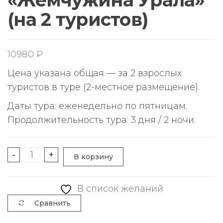
(на 2 туристов)
10980
₽
Цена указана общая — за 2 взрослых
туристов в туре (2-местное размещение).
Даты тура: еженедельно по пятницам.
Продолжительность тура: 3 дня / 2 ночи.
Количество
-
+
В корзину
товара
Тур
В список желаний
выходного
Сравнить
дня