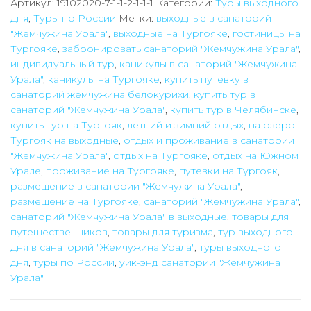
на
Артикул:
19102020-7-1-1-2-1-1-1
Категории:
Туры выходного
дня
,
Туры по России
Метки:
выходные в санаторий
озеро
"Жемчужина Урала"
,
выходные на Тургояке
,
гостиницы на
Тургояк
Тургояке
,
забронировать санаторий "Жемчужина Урала"
,
/
индивидуальный тур
,
каникулы в санаторий "Жемчужина
санаторий
Урала"
,
каникулы на Тургояке
,
купить путевку в
санаторий жемчужина белокурихи
,
купить тур в
"Жемчужина
санаторий "Жемчужина Урала"
,
купить тур в Челябинске
,
Урала"
купить тур на Тургояк
,
летний и зимний отдых
,
на озеро
(на
Тургояк на выходные
,
отдых и проживание в санатории
2
"Жемчужина Урала"
,
отдых на Тургояке
,
отдых на Южном
Урале
,
проживание на Тургояке
,
путевки на Тургояк
,
туристов)
размещение в санатории "Жемчужина Урала"
,
размещение на Тургояке
,
санаторий "Жемчужина Урала"
,
санаторий "Жемчужина Урала" в выходные
,
товары для
путешественников
,
товары для туризма
,
тур выходного
дня в санаторий "Жемчужина Урала"
,
туры выходного
дня
,
туры по России
,
уик-энд санатории "Жемчужина
Урала"